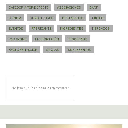
CATEGORÍA POR DEFECTO
ASOCIACIONES
BARF
CLÍNICA
CONSULTORES
DESTACADOS
EQUIPO
EVENTOS
FABRICANTE
INGREDIENTES
MERCADOS
PACKAGING
PRESCRIPCIÓN
PROCESADO
REGLAMENTACIÓN
SNACKS
SUPLEMENTOS
No hay publicaciones para mostrar