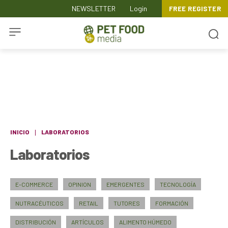
NEWSLETTER
Login
FREE REGISTER
INICIO
LABORATORIOS
Laboratorios
E-COMMERCE
OPINION
EMERGENTES
TECNOLOGÍA
NUTRACÉUTICOS
RETAIL
TUTORES
FORMACIÓN
DISTRIBUCIÓN
ARTÍCULOS
ALIMENTO HÚMEDO