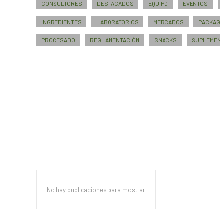
CONSULTORES
DESTACADOS
EQUIPO
EVENTOS
INGREDIENTES
LABORATORIOS
MERCADOS
PACKAG
PROCESADO
REGLAMENTACIÓN
SNACKS
SUPLEME
No hay publicaciones para mostrar