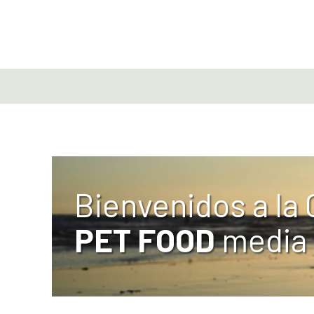
Bienvenidos a la
PET FOOD
media